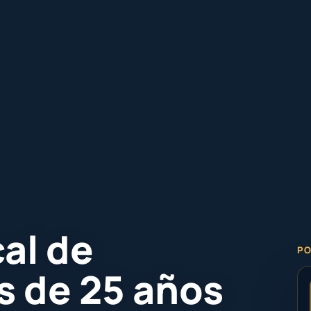
al de
PO
s de 25 años