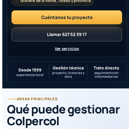
Talavera de la Reina, Toledo y provincia
Cuéntanos tu proyecto
Llamar 627 52 39 17
Ver servicios
Gestión técnica
Trato directo
Desde 1999
proyecto, licencias y
seguimiento sin
experiencia local
obra
intermediarios
ÁREAS PRINCIPALES
Qué puede gestionar
Colpercol