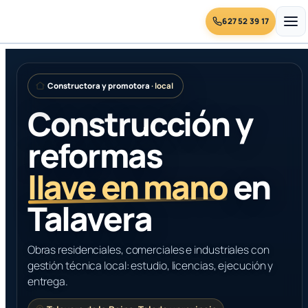
627 52 39 17
Saltar
al
Constructora y promotora
· local
contenido
Construcción y
reformas
llave en mano
en
Talavera
Obras residenciales, comerciales e industriales con
gestión técnica local: estudio, licencias, ejecución y
entrega.